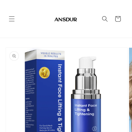
콘텐츠
로 건너
뛰기
카
트
제품 정
보로 건
너뛰기