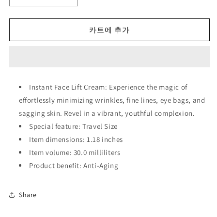
Face
Face
Lift
Lift
Cream:
Cream:
카트에 추가
Tightening
Tightening
Wrinkle
Wrinkle
Cream
Cream
for
for
Women
Women
Instant Face Lift Cream: Experience the magic of
Korean
Korean
effortlessly minimizing wrinkles, fine lines, eye bags, and
Skin
Skin
Care
Care
sagging skin. Revel in a vibrant, youthful complexion.
30ml
30ml
Special feature: Travel Size
수
수
Item dimensions: 1.18 inches
량
량
Item volume: 30.0 milliliters
줄
늘
Product benefit: Anti-Aging
임
림
Share