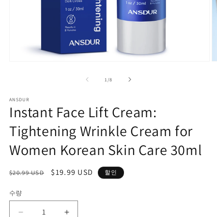
모
달
의
1
/
8
에
서
미
ANSDUR
Instant Face Lift Cream:
디
어
Tightening Wrinkle Cream for
1
2
열
기
Women Korean Skin Care 30ml
정
할
$19.99 USD
$20.99 USD
할인
가
인
수량
수
가
량
Instant
Instant